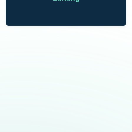
verbessern.
Lüftung
Wir übernehmen die hygienische und energieeffiziente
Planung, Installation und Wartung von Lüftungsanlagen
jeglicher Komplexität, insbesondere für gewerbliche und
industrielle Kunden.