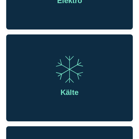
Elektro
aufbereiten zu können.
Elektro
Wir übernehmen alle Elektroinstallationen in Ihrem
Zuhause – zuverlässig, professionell und als Teil
Kälte
unseres Komplettangebots in der Haustechnik