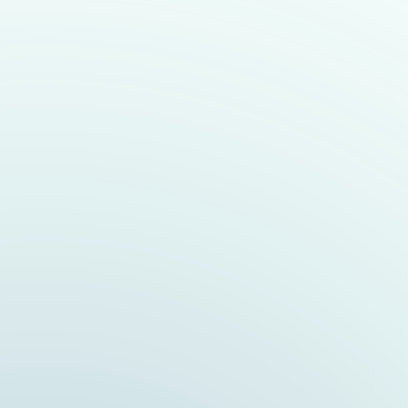
Wo willst du arbeiten?
Heidelberg
Heilbronn
Welche Position suchst du?
Technisch
Kaufmännisch