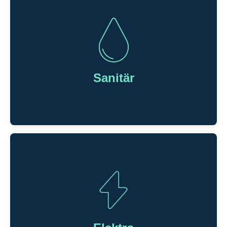
Heizung
Wir planen, sanieren, installieren und warten ihre
Heizungsanlage und das nach dem neuesten Stand der
Technik. Dabei arbeiten wir langfristig, energetisch
Sanitär
nachhaltig und unterstützen auf Wunsch bei der
Beantragung von Fördermitteln.
Sanitär
Wir bieten Komplettbadsanierungen,
Sanitärinstallationen und analysieren laborgestützt Ihr
Wasser, um es anschließend in jeglicher Art für Sie