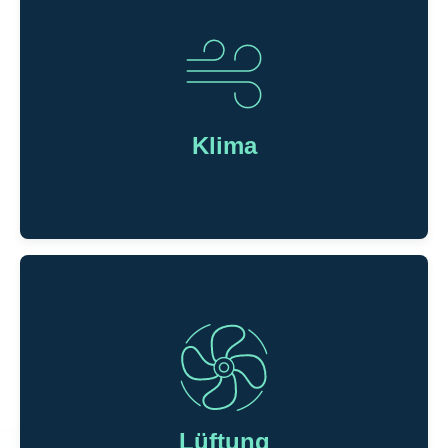
Kälte
Wir planen und installieren modernste und energetisch
effiziente Kälteanlagen in allen Nutzungsbereichen.
Genauso kümmern wir uns um Sanierungen,
Klima
Modernisierungen und nehmen Ihre Wartungsarbeiten in
unsere Hände.
Klima
Wir entwickeln und installieren mit Ihnen
Raumkühlsysteme für jede Anwendung, um so
Temperaturen ideal zu regulieren und Wohlbefinden
Lüftung
sowie Leistungsfähigkeit von Mensch und Maschine zu