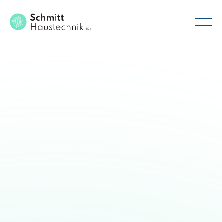
Gebäudetechnik
Seit über 30 Jahren verwandeln wir Gebäude in Lebensräume
und finden für jedes Projekt eine moderne, durchdachte und
nachhaltige Lösung. Ob große oder kleine Projekte, unsere
Kunden aus privaten Haushalten, Gewerbe und Industrie
vertrauen auf unsere Kompetenz, Leidenschaft und Qualität.